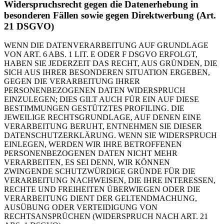
Widerspruchsrecht gegen die Datenerhebung in
besonderen Fällen sowie gegen Direktwerbung (Art.
21 DSGVO)
WENN DIE DATENVERARBEITUNG AUF GRUNDLAGE
VON ART. 6 ABS. 1 LIT. E ODER F DSGVO ERFOLGT,
HABEN SIE JEDERZEIT DAS RECHT, AUS GRÜNDEN, DIE
SICH AUS IHRER BESONDEREN SITUATION ERGEBEN,
GEGEN DIE VERARBEITUNG IHRER
PERSONENBEZOGENEN DATEN WIDERSPRUCH
EINZULEGEN; DIES GILT AUCH FÜR EIN AUF DIESE
BESTIMMUNGEN GESTÜTZTES PROFILING. DIE
JEWEILIGE RECHTSGRUNDLAGE, AUF DENEN EINE
VERARBEITUNG BERUHT, ENTNEHMEN SIE DIESER
DATENSCHUTZERKLÄRUNG. WENN SIE WIDERSPRUCH
EINLEGEN, WERDEN WIR IHRE BETROFFENEN
PERSONENBEZOGENEN DATEN NICHT MEHR
VERARBEITEN, ES SEI DENN, WIR KÖNNEN
ZWINGENDE SCHUTZWÜRDIGE GRÜNDE FÜR DIE
VERARBEITUNG NACHWEISEN, DIE IHRE INTERESSEN,
RECHTE UND FREIHEITEN ÜBERWIEGEN ODER DIE
VERARBEITUNG DIENT DER GELTENDMACHUNG,
AUSÜBUNG ODER VERTEIDIGUNG VON
RECHTSANSPRÜCHEN (WIDERSPRUCH NACH ART. 21