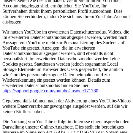
unserer Seiten Sie besucht haben. Wenn Sie in Ihrem YouTube-
Account eingeloggt sind, ermöglichen Sie YouTube, Ihr
Surfverhalten direkt Ihrem persönlichen Profil zuzuordnen. Dies
können Sie verhindern, indem Sie sich aus Ihrem YouTube-Account
ausloggen.
Wir nutzen YouTube im erweiterten Datenschutzmodus. Videos, die
im erweiterten Datenschutzmodus abgespielt werden, werden nach
Aussage von YouTube nicht zur Personalisierung des Surfens auf
YouTube eingesetzt. Anzeigen, die im erweiterten
Datenschutzmodus ausgespielt werden, sind ebenfalls nicht
personalisiert. Im erweiterten Datenschutzmodus werden keine
Cookies gesetzt. Stattdessen werden jedoch sogenannte Local
Storage Elemente im Browser des Users gespeichert, die ähnlich
wie Cookies personenbezogene Daten beinhalten und zur
Wiedererkennung eingesetzt werden können. Details zum
erweiterten Datenschutzmodus finden Sie hier:
https://support.google.com/youtube/answer/171780
.
Gegebenenfalls können nach der Aktivierung eines YouTube-Videos
weitere Datenverarbeitungsvorgänge ausgelöst werden, auf die wir
keinen Einfluss haben.
Die Nutzung von YouTube erfolgt im Interesse einer ansprechenden
Darstellung unserer Online-Angebote. Dies stellt ein berechtigtes
Interesse im Sinne von Art. 6 Abs. 1 lit. f DSGVO dar. Sofern eine